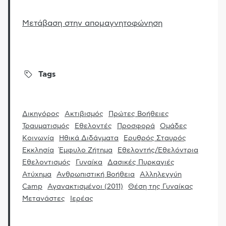
Μετάβαση στην απομαγνητοφώνηση
Tags
Δικηγόρος
Ακτιβισμός
Πρώτες Βοήθειες
Τραυματισμός
Εθελοντές
Προσφορά
Ομάδες
Κοινωνία
Ηθικά Διδάγματα
Ερυθρός Σταυρός
Εκκλησία
Έμφυλο Ζήτημα
Εθελοντής/Εθελόντρια
Εθελοντισμός
Γυναίκα
Δασικές Πυρκαγιές
Ατύχημα
Ανθρωπιστική Βοήθεια
Αλληλεγγύη
Camp
Αγανακτισμένοι (2011)
Θέση της Γυναίκας
Μετανάστες
Ιερέας