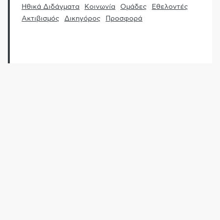
Ηθικά Διδάγματα
Κοινωνία
Ομάδες
Εθελοντές
Ακτιβισμός
Δικηγόρος
Προσφορά