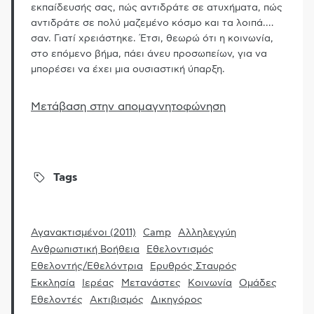
εκπαίδευσής σας, πώς αντιδράτε σε ατυχήματα, πώς
αντιδράτε σε πολύ μαζεμένο κόσμο και τα λοιπά.
…
σαν. Γιατί χρειάστηκε. Έτσι, θεωρώ ότι η κοινωνία,
στο επόμενο βήμα, πάει άνευ προσωπείων, για να
μπορέσει να έχει μια ουσιαστική ύπαρξη.
Μετάβαση στην απομαγνητοφώνηση
Tags
Αγανακτισμένοι (2011)
Camp
Αλληλεγγύη
Ανθρωπιστική Βοήθεια
Εθελοντισμός
Εθελοντής/Εθελόντρια
Ερυθρός Σταυρός
Εκκλησία
Ιερέας
Μετανάστες
Κοινωνία
Ομάδες
Εθελοντές
Ακτιβισμός
Δικηγόρος