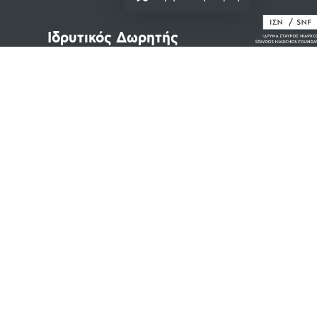
Ιδρυτικός Δωρητής
Νομικά Κείμενα
Πνευματικά Δικαιώματα
Όροι Χρήσης
Πολιτική Απορρήτου
Cookies