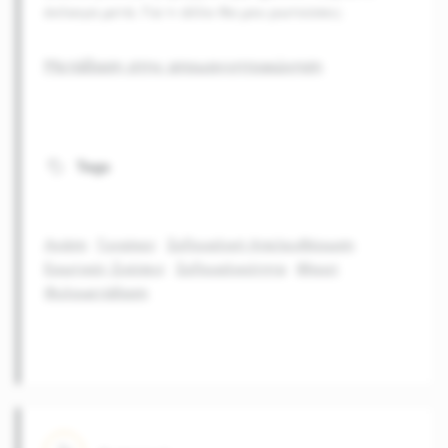
έκλαιγα μετά. Για τι άλλο θα μου ρωτούσες;
Μετάβαση στην απομαγνητοφώνηση
Tags
Αγάπη
Γυναίκες
Σεξουαλική Απελευθέρωση
Ερωτικές Σχέσεις
Σεξουαλικότητα
Φλερτ
Φυλομετάβαση