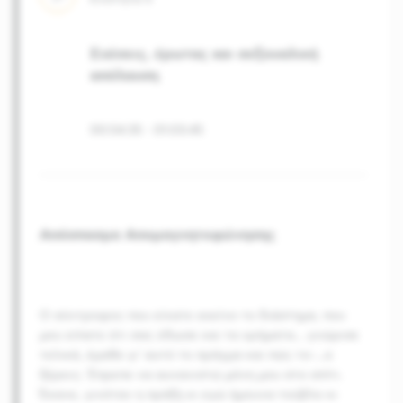
Σχέσεις, έρωτας και σεξουαλική
απόλαυση
00:54:35
-
01:03:45
Απόσπασμα Απομαγνητοφώνησης
Ο σύντροφος που είχατε εκείνο το διάστημα, που
μου είπατε ότι σας έδωσε και τα χρήματα… γνώρισε
τελικά, έμαθε γι' αυτό το πράγμα και πώς το-
…
ο
ξέρεις; Έπρεπε να αυνανιστώ μόνη μου στο σπίτι.
Έκανε, γινόταν η πράξη κι εγώ ήμουνα τούβλο κι