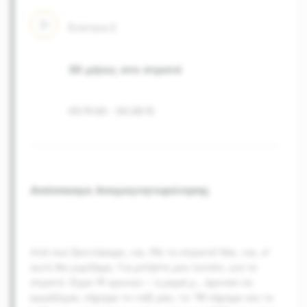
Ενότητα
2
30 μήνες στο στρατό
00:19:40
-
00:28:15
Απόσπασμα Απομαγνητοφώνησης
Από πού ξεκινήσαμε, ναι. Με το στρατό! Ναι, ναι, σ’
αυτό θα γυρίζαμε. Για μιλήστε μου λοιπόν, για το
στρατό. Είμαι 19 χρονών – η μαμά μ
…
άρχισα να
εργάζομαι, πήραμε το ταξί μας, το '78 πήραμε και το