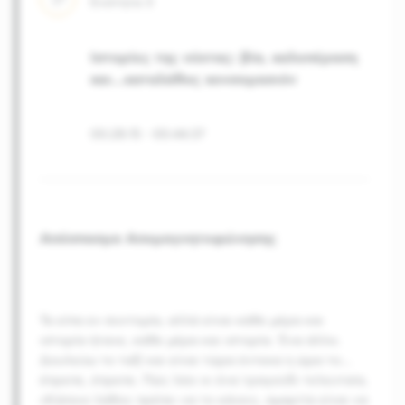
Ενότητα
3
Ιστορίες της νύχτας: βία, καλοπέραση
και...καταλάθος κονσομασιόν
00:28:15
-
00:44:37
Απόσπασμα Απομαγνητοφώνησης
Τα είπα εν συντομία, αλλά είναι κάθε μέρα και
ιστορία ήτανε, κάθε μέρα και ιστορία. Ένα άλλο.
Δουλεύω το ταξί και είναι τώρα έντεκα η ώρα το
…
έπρεπε, έπρεπε. Πώς λέει κι ένα τραγούδι τελευταία,
«Κάποιο λάθος πρέπει να το κάνεις, αμαρτία είναι να