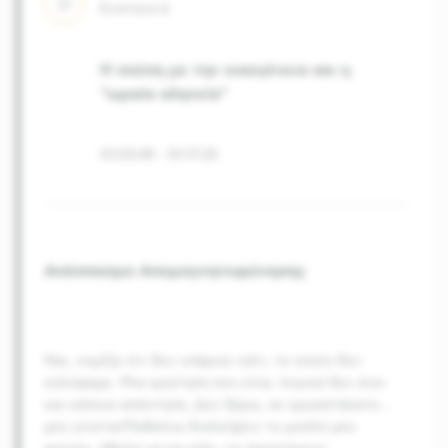
Ενότητα
6
Η σχέση με την οικογένεια και η
"ωραία αλητεία"
01:03:45
-
01:17:25
Απόσπασμα Απομαγνητοφώνησης
Ναι, νομίζω ότι δεν υπάρχει κάτι, το οποίο δεν
καλύψαμε. Μια ερώτηση που είχα, λογικά δεν έχει
και κάποια απάντηση. Δεν ξέρω, αν εργαστήκατε
…
μου γίνεται!Παθαίνω διαλείψεις το μυαλό μου