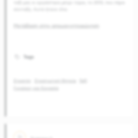
ταξί μας κι εργάστηκα μέχρι τώρα, το 2013, που πήρα
σύνταξη. Αυτά ήτανε όλα.
Μετάβαση στην απομαγνητοφώνηση
Tags
Στρατός
Στρατιωτική Θητεία
Ταξί
Γυναίκες και Εργασία