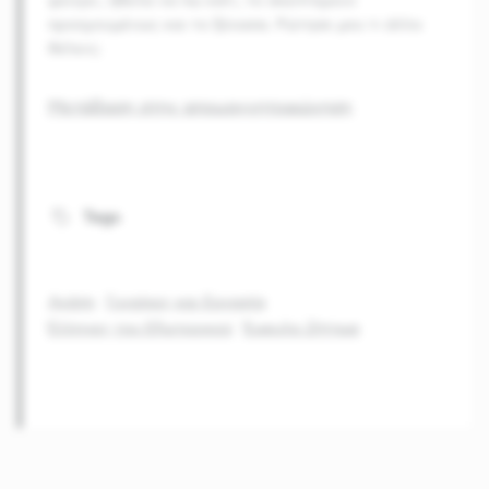
φεύγει, ήθελα να πω κάτι, το σκεπτόμουν
προηγουμένως και το ξέχασα. Ρώτησε μου τι άλλο
θέλεις;
Μετάβαση στην απομαγνητοφώνηση
Tags
Αγάπη
Γυναίκες και Εργασία
Έλληνες του Εξωτερικού
Έμφυλο Ζήτημα