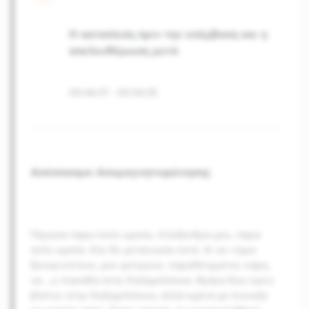
Η καταπίεση πριν την επέμβαση και η
απελευθέρωση μετά
00:44:37
-
00:54:35
Απόσπασμα Απομαγνητοφώνησης
Πέρασα πάρα πολύ ωραία, Αλεξάνδρα μου, πάρα
πολύ ωραία. Και δε μετάνιωσα ποτέ. Κι αν τώρα
ξαναγινότανε, μου φύτρωνε, παραδείγματος χάρη,
να
…
ε λιακάδα στην Καζαμπλάνκα. Βγήκα δυο-τρεις
βόλτες στην Καζαμπλάνκα, αλλά εμένα με ένοιαζε