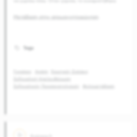
να γυρίσω πίσω. Όταν γύρισα, το ευχαριστήθηκα.
Μετάβαση στην απομαγνητοφώνηση
Tags
Γυναίκες
Αγάπη
Ερωτικές Σχέσεις
Σεξουαλική Απελευθέρωση
Σεξουαλικός Προσανατολισμός
Φυλομετάβαση
Ενότητα
5