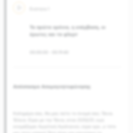
Ενότητα
1
Τα πρώτα χρόνια, η επέμβαση, οι
έρωτες και τα φλερτ
00:00:00
-
00:19:40
Απόσπασμα Απομαγνητοφώνησης
Καλημέρα σας, θα μας πείτε το όνομά σας; Τάνια.
Τέλεια. Είμαι με την Τάνια, είναι 21/02/21, εγώ
ονομάζομαι Αγγελική Αγαλιανού, είμαι ερε
…
ε τότε