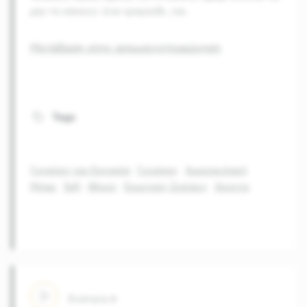
μην το κάνεις» ένα τραγούδι, ναι.
Μετάβαση στην απομαγνητοφώνηση
Tags
Γυναίκες και Εργασία
Γυναίκες
Χωροφυλακή
Μπαρ
Ταξί
Φλερτ
Ερωτικές Σχέσεις
Χούντα
Ενότητα
4