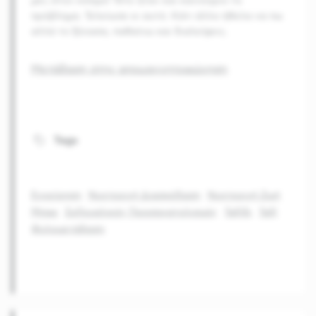
μες στον κόσμο! Τότε ήταν και καινούριο το
πρόβλημα. Τελείωσε κι αυτό. Κάτι άλλο ήθελα να πω
αλλά το ξέχασα, παθαίνω και διαλείψεις.
Μετάβαση στην απομαγνητοφώνηση
Tags
Εγχείρηση
Νυχτερινή Διασκέδαση
Νυχτερινή Ζωή
Μπαρ
Σεξουαλικός Προσανατολισμός
Ταξίδι
Ταξί
Φυλομετάβαση