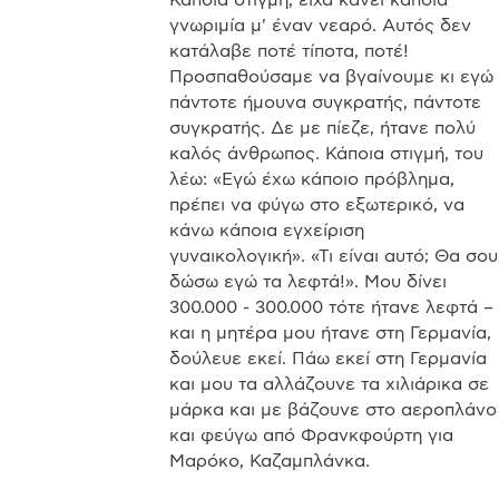
Κάποια στιγμή, είχα κάνει κάποια 
γνωριμία μ' έναν νεαρό. Αυτός δεν 
κατάλαβε ποτέ τίποτα, ποτέ! 
Προσπαθούσαμε να βγαίνουμε κι εγώ 
πάντοτε ήμουνα συγκρατής, πάντοτε 
συγκρατής. Δε με πίεζε, ήτανε πολύ 
καλός άνθρωπος. Κάποια στιγμή, του 
λέω: «Εγώ έχω κάποιο πρόβλημα, 
πρέπει να φύγω στο εξωτερικό, να 
κάνω κάποια εγχείριση 
γυναικολογική». «Τι είναι αυτό; Θα σου 
δώσω εγώ τα λεφτά!». Μου δίνει 
300.000 - 300.000 τότε ήτανε λεφτά – 
και η μητέρα μου ήτανε στη Γερμανία, 
δούλευε εκεί. Πάω εκεί στη Γερμανία 
και μου τα αλλάζουνε τα χιλιάρικα σε 
μάρκα και με βάζουνε στο αεροπλάνο 
και φεύγω από Φρανκφούρτη για 
Μαρόκο, Καζαμπλάνκα. 
