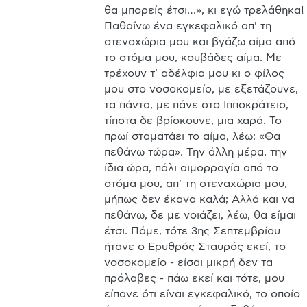
θα μπορείς έτσι…», κι εγώ τρελάθηκα! 
Παθαίνω ένα εγκεφαλικό απ' τη 
στενοχώρια μου και βγάζω αίμα από 
το στόμα μου, κουβάδες αίμα. Με 
τρέχουν τ' αδέλφια μου κι ο φίλος 
μου στο νοσοκομείο, με εξετάζουνε, 
τα πάντα, με πάνε στο Ιπποκράτειο, 
τίποτα δε βρίσκουνε, μια χαρά. Το 
πρωί σταματάει το αίμα, λέω: «Θα 
πεθάνω τώρα». Την άλλη μέρα, την 
ίδια ώρα, πάλι αιμορραγία από το 
στόμα μου, απ' τη στεναχώρια μου, 
μήπως δεν έκανα καλά; Αλλά και να 
πεθάνω, δε με νοιάζει, λέω, θα είμαι 
έτσι. Πάμε, τότε 3ης Σεπτεμβρίου 
ήτανε ο Ερυθρός Σταυρός εκεί, το 
νοσοκομείο - είσαι μικρή δεν τα 
πρόλαβες - πάω εκεί και τότε, μου 
είπανε ότι είναι εγκεφαλικό, το οποίο 