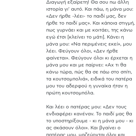
Διαγωγή εξαίρετη! Θα σου πω άλλη 
ιστορία γι' αυτό. Και πάω, η μάνα μου: 
«Δεν ήρθε -λέει- το παιδί μας, δεν 
ήρθε το παιδί μας». Και κάποια στιγμή, 
πως γυρνάει και με κοιτάει, της κάνω 
εγώ έτσι [κλείνει το μάτι]. Κάνει η 
μάνα μου: «Να περιμένεις εκεί», μου 
λέει. Φεύγουν όλοι, «Δεν ήρθε 
φαίνεται». Φεύγουν όλοι κι έρχεται η 
μάνα μου και με παίρνει: «Αχ τι θα 
κάνω τώρα, πώς θα σε πάω στο σπίτι, 
τα κουτσομπολιά», ειδικά του πατέρα 
μου του αδερφού η γυναίκα ήταν η 
πρώτη κουτσομπόλα. 

Και λέει ο πατέρας μου: «Δεν τους 
ενδιαφέρει κανέναν. Το παιδί μας θα 
το υποστηρίξουμε - κι η μάνα μου - κι 
ας σκάσουν όλοι». Και βγαίνει ο 
πατέρας μου, μαζεύονται όλοι και 