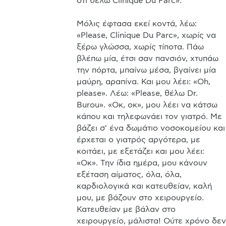
ότι θέλω Clinique Du Parc». 

Μόλις έφτασα εκεί κοντά, λέω: 
«Please, Clinique Du Parc», χωρίς να 
ξέρω γλώσσα, χωρίς τίποτα. Πάω 
βλέπω μία, έτσι σαν πανσιόν, χτυπάω 
την πόρτα, μπαίνω μέσα, βγαίνει μία 
μαύρη, αραπίνα. Και μου λέει: «Οh, 
please». Λέω: «Please, θέλω Dr. 
Burou». «Οκ, οκ», μου λέει να κάτσω 
κάπου και τηλεφωνάει τον γιατρό. Με 
βάζει σ' ένα δωμάτιο νοσοκομείου και 
έρχεται ο γιατρός αργότερα, με 
κοιτάει, με εξετάζει και μου λέει: 
«Οκ». Την ίδια ημέρα, μου κάνουν 
εξέταση αίματος, όλα, όλα, 
καρδιολογικά και κατευθείαν, καλή 
μου, με βάζουν στο χειρουργείο. 
Κατευθείαν με βάλαν στο 
χειρουργείο, μάλιστα! Ούτε χρόνο δεν 