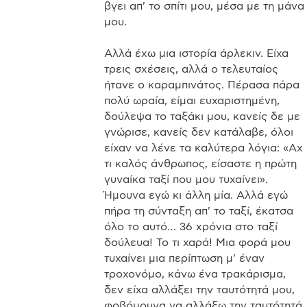
βγει απ' το σπίτι μου, μέσα με τη μάνα 
μου.

Αλλά έχω μια ιστορία άρλεκιν. Είχα 
τρεις σχέσεις, αλλά ο τελευταίος 
ήτανε ο καραμπινάτος. Πέρασα πάρα 
πολύ ωραία, είμαι ευχαριστημένη, 
δούλεψα το ταξάκι μου, κανείς δε με 
γνώρισε, κανείς δεν κατάλαβε, όλοι 
είχαν να λένε τα καλύτερα λόγια: «Αχ 
τι καλός άνθρωπος, είσαστε η πρώτη 
γυναίκα ταξί που μου τυχαίνει». 
Ήμουνα εγώ κι άλλη μία. Αλλά εγώ 
πήρα τη σύνταξη απ' το ταξί, έκατσα 
όλο το αυτό… 36 χρόνια στο ταξί 
δούλευα! Το τι χαρά! Μια φορά μου 
τυχαίνει μια περίπτωση μ' έναν 
τροχονόμο, κάνω ένα τρακάρισμα, 
δεν είχα αλλάξει την ταυτότητά μου, 
φοβόμουνα να αλλάξω την ταυτότητά 