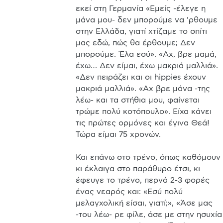
εκεί στη Γερμανία «Εμείς -έλεγε η 
μάνα μου- δεν μπορούμε να 'ρθουμε 
στην Ελλάδα, γιατί χτίζαμε το σπίτι 
μας εδώ, πώς θα έρθουμε; Δεν 
μπορούμε. Έλα εσύ». «Αχ, βρε μαμά, 
έχω… Δεν είμαι, έχω μακριά μαλλιά». 
«Δεν πειράζει και οι hippies έχουν 
μακριά μαλλιά». «Αχ βρε μάνα -της 
λέω- και τα στήθια μου, φαίνεται 
τρώμε πολύ κοτόπουλο». Είχα κάνει 
τις πρώτες ορμόνες και έγινα Θεά! 
Τώρα είμαι 75 χρονών.

Και επάνω στο τρένο, όπως καθόμουν 
κι έκλαιγα στο παράθυρο έτσι, κι 
έφευγε το τρένο, περνά 2-3 φορές 
ένας νεαρός και: «Εσύ πολύ 
μελαγχολική είσαι, γιατί;», «Άσε μας 
-του λέω- ρε φίλε, άσε με στην ησυχία 