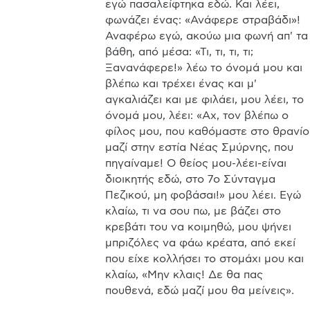
εγώ πασαλείφτηκα εδώ. Και λέει, 
φωνάζει ένας: «Ανάφερε στραβάδι»! 
Αναφέρω εγώ, ακούω μια φωνή απ' τα 
βάθη, από μέσα: «Τι, τι, τι, τι; 
Ξανανάφερε!» λέω το όνομά μου και 
βλέπω και τρέχει ένας και μ' 
αγκαλιάζει και με φιλάει, μου λέει, το 
όνομά μου, λέει: «Αχ, τον βλέπω ο 
φίλος μου, που καθόμαστε στο θρανίο 
μαζί στην εστία Νέας Σμύρνης, που 
πηγαίναμε! Ο θείος μου-λέει-είναι 
διοικητής εδώ, στο 7ο Σύνταγμα 
Πεζικού, μη φοβάσαι!» μου λέει. Εγώ 
κλαίω, τι να σου πω, με βάζει στο 
κρεβάτι του να κοιμηθώ, μου ψήνει 
μπριζόλες να φάω κρέατα, από εκεί 
που είχε κολλήσει το στομάχι μου και 
κλαίω, «Μην κλαις! Δε θα πας 
πουθενά, εδώ μαζί μου θα μείνεις». 
