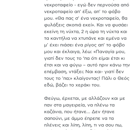
νεκροταφείο - εγώ δεν περνούσα από 
νεκροταφείο απ' έξω, απ' το φόβο 
μου. «Θα πας σ' ένα νεκροταφείο, θα 
φυλάξεις σκοπιά εκεί». Και να φυσάει 
εκείνη τη νύχτα, 2 η ώρα τη νύχτα και 
τα καντήλια να χτυπάνε και εμένα να 
μ' έχει πιάσει ένα ρίγος απ' το φόβο 
μου και έκλαιγα, λέω: «Παναγία μου, 
γιατί δεν τους το ‘πα ότι είμαι έτσι κι 
έτσι και να φύγω – αυτό πριν κάνω την 
επέμβαση, ντάξει; Ναι και- γιατί δεν 
τους το 'πα;» κλαίγοντας! Πάλι ο Θεός 
εδώ, βάζει το χεράκι του. 

Φεύγω, έρχεται, με αλλάζουν και με 
παν στα μαγειρεία, να πλένω τα 
καζάνια, που ήτανε… Δεν ήτανε 
σαπούνι, με άμμο έπρεπε να τα 
πλένεις και λίπη, λίπη, τι να σου πω, 