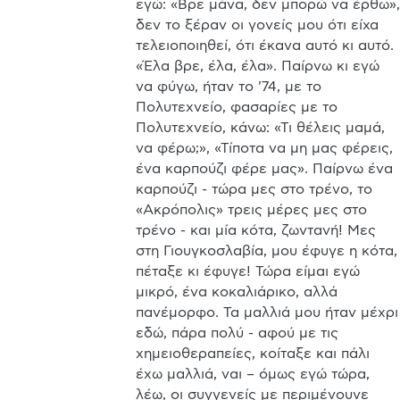
εγώ: «Βρε μάνα, δεν μπορώ να έρθω», 
δεν το ξέραν οι γονείς μου ότι είχα 
τελειοποιηθεί, ότι έκανα αυτό κι αυτό. 
«Έλα βρε, έλα, έλα». Παίρνω κι εγώ 
να φύγω, ήταν το '74, με το 
Πολυτεχνείο, φασαρίες με το 
Πολυτεχνείο, κάνω: «Τι θέλεις μαμά, 
να φέρω;», «Τίποτα να μη μας φέρεις, 
ένα καρπούζι φέρε μας». Παίρνω ένα 
καρπούζι - τώρα μες στο τρένο, το 
«Ακρόπολις» τρεις μέρες μες στο 
τρένο - και μία κότα, ζωντανή! Μες 
στη Γιουγκοσλαβία, μου έφυγε η κότα, 
πέταξε κι έφυγε! Τώρα είμαι εγώ 
μικρό, ένα κοκαλιάρικο, αλλά 
πανέμορφο. Τα μαλλιά μου ήταν μέχρι 
εδώ, πάρα πολύ - αφού με τις 
χημειοθεραπείες, κοίταξε και πάλι 
έχω μαλλιά, ναι – όμως εγώ τώρα, 
λέω, οι συγγενείς με περιμένουνε 