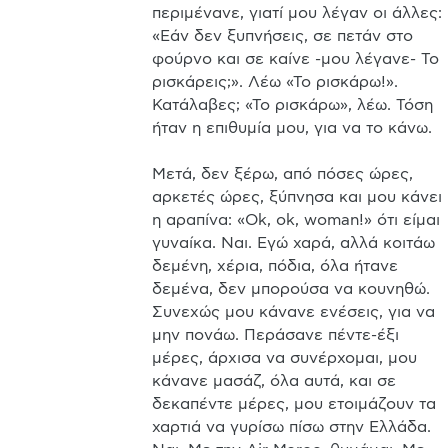
περιμένανε, γιατί μου λέγαν οι άλλες: 
«Εάν δεν ξυπνήσεις, σε πετάν στο 
φούρνο και σε καίνε -μου λέγανε- Το 
ρισκάρεις;». Λέω «Το ρισκάρω!». 
Κατάλαβες; «Το ρισκάρω», λέω. Τόση 
ήταν η επιθυμία μου, για να το κάνω.

Μετά, δεν ξέρω, από πόσες ώρες, 
αρκετές ώρες, ξύπνησα και μου κάνει 
η αραπίνα: «Οk, ok, woman!» ότι είμαι 
γυναίκα. Ναι. Εγώ χαρά, αλλά κοιτάω 
δεμένη, χέρια, πόδια, όλα ήτανε 
δεμένα, δεν μπορούσα να κουνηθώ. 
Συνεχώς μου κάνανε ενέσεις, για να 
μην πονάω. Περάσανε πέντε-έξι 
μέρες, άρχισα να συνέρχομαι, μου 
κάνανε μασάζ, όλα αυτά, και σε 
δεκαπέντε μέρες, μου ετοιμάζουν τα 
χαρτιά να γυρίσω πίσω στην Ελλάδα. 