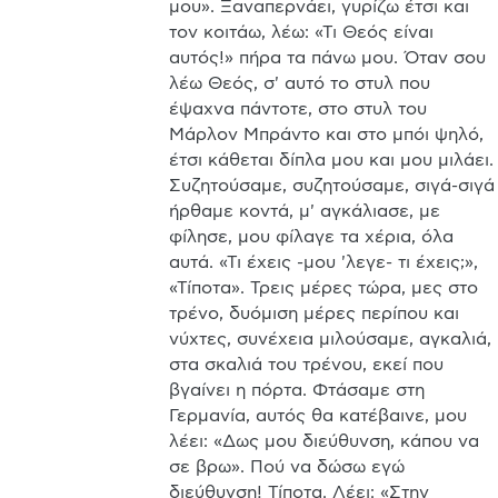
μου». Ξαναπερνάει, γυρίζω έτσι και 
τον κοιτάω, λέω: «Τι Θεός είναι 
αυτός!» πήρα τα πάνω μου. Όταν σου 
λέω Θεός, σ' αυτό το στυλ που 
έψαχνα πάντοτε, στο στυλ του 
Μάρλον Μπράντο και στο μπόι ψηλό, 
έτσι κάθεται δίπλα μου και μου μιλάει. 
Συζητούσαμε, συζητούσαμε, σιγά-σιγά 
ήρθαμε κοντά, μ' αγκάλιασε, με 
φίλησε, μου φίλαγε τα χέρια, όλα 
αυτά. «Τι έχεις -μου 'λεγε- τι έχεις;», 
«Τίποτα». Τρεις μέρες τώρα, μες στο 
τρένο, δυόμιση μέρες περίπου και 
νύχτες, συνέχεια μιλούσαμε, αγκαλιά, 
στα σκαλιά του τρένου, εκεί που 
βγαίνει η πόρτα. Φτάσαμε στη 
Γερμανία, αυτός θα κατέβαινε, μου 
λέει: «Δως μου διεύθυνση, κάπου να 
σε βρω». Πού να δώσω εγώ 
διεύθυνση! Τίποτα. Λέει: «Στην 