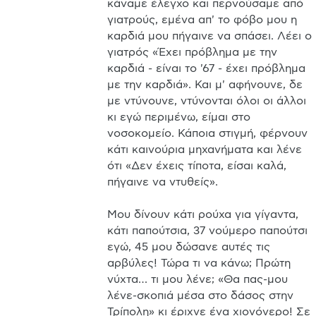
κάναμε έλεγχο και περνούσαμε από 
γιατρούς, εμένα απ' το φόβο μου η 
καρδιά μου πήγαινε να σπάσει. Λέει ο 
γιατρός «Έχει πρόβλημα με την 
καρδιά - είναι το '67 - έχει πρόβλημα 
με την καρδιά». Και μ' αφήνουνε, δε 
με ντύνουνε, ντύνονται όλοι οι άλλοι 
κι εγώ περιμένω, είμαι στο 
νοσοκομείο. Κάποια στιγμή, φέρνουν 
κάτι καινούρια μηχανήματα και λένε 
ότι «Δεν έχεις τίποτα, είσαι καλά, 
πήγαινε να ντυθείς». 

Μου δίνουν κάτι ρούχα για γίγαντα, 
κάτι παπούτσια, 37 νούμερο παπούτσι 
εγώ, 45 μου δώσανε αυτές τις 
αρβύλες! Τώρα τι να κάνω; Πρώτη 
νύχτα… τι μου λένε; «Θα πας-μου 
λένε-σκοπιά μέσα στο δάσος στην 
Τρίπολη» κι έριχνε ένα χιονόνερο! Σε 