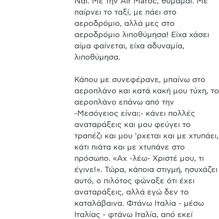
Ναι. Με την Air Maroc, θυμάμαι. Με 
παίρνει το ταξί, με πάει στο 
αεροδρόμιο, αλλά μες στο 
αεροδρόμιο λιποθύμησα! Είχα χάσει 
αίμα φαίνεται, είχα αδυναμία, 
λιποθύμησα. 

Κάπου με συνεφέρανε, μπαίνω στο 
αεροπλάνο και κατά κακή μου τύχη, το 
αεροπλάνο επάνω από την 
-Μεσόγειος είναι;- κάνει πολλές 
αναταράξεις και μου φεύγει το 
τραπέζι και μου 'ρχεται και με χτυπάει, 
κάτι πιάτα και με χτυπάνε στο 
πρόσωπο. «Αχ -λέω- Χριστέ μου, τι 
έγινε!». Τώρα, κάποια στιγμή, ησυχάζει 
αυτό, ο πιλότος φώναξε ότι έχει 
αναταράξεις, αλλά εγώ δεν το 
καταλάβαινα. Φτάνω Ιταλία - μέσω 
Ιταλίας - φτάνω Ιταλία, από εκεί 