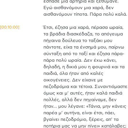
έσπασε μια αρτηρία και ξεθύμανε. 
Εγώ αισθανόμουν μια χαρά, δεν 
αισθανόμουν τίποτα. Πάρα πολύ καλά.

Έτσι, έζησα μια χαρά, πέρασα ωραία, 
[
00:10:00
]
τα βράδια διασκέδαζα, το απόγευμα 
πήγαινα δούλευα το ταξάκι μου 
πάντοτε, είχα τα ένσημά μου, παίρνω 
σύνταξη από το ταξί και έζησα πάρα-
πάρα πολύ ωραία. Δεν έχω κάνει, 
δηλαδή, η δικιά μου η φουρνιά και τα 
παιδιά, όλα ήταν από καλές 
οικογένειες. Δεν είχανε με 
πεζοδρόμια και τέτοια. Συναντιόμαστε 
όμως και μ' αυτές, ήταν καλά παιδιά 
πολλές, αλλά δεν πηγαίναμε, δεν 
ήταν… μου λέγανε: «Τάνια, μην κάνεις 
παρέα μ' αυτήνα, είναι έτσι, πάει, 
βγαίνει πεζοδρόμιο, ξέρεις, απ' τα 
ποτήρια μας να μην πίνει» κατάλαβες; 