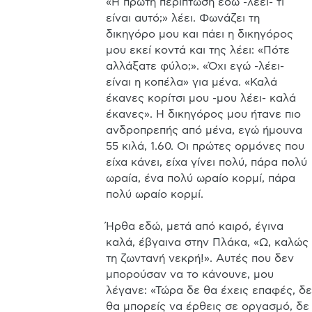
«Η πρώτη περίπτωση εδώ -λέει- τι 
είναι αυτό;» λέει. Φωνάζει τη 
δικηγόρο μου και πάει η δικηγόρος 
μου εκεί κοντά και της λέει: «Πότε 
αλλάξατε φύλο;». «Όχι εγώ -λέει- 
είναι η κοπέλα» για μένα. «Καλά 
έκανες κορίτσι μου -μου λέει- καλά 
έκανες». Η δικηγόρος μου ήτανε πιο 
ανδροπρεπής από μένα, εγώ ήμουνα 
55 κιλά, 1.60. Οι πρώτες ορμόνες που 
είχα κάνει, είχα γίνει πολύ, πάρα πολύ 
ωραία, ένα πολύ ωραίο κορμί, πάρα 
πολύ ωραίο κορμί.

Ήρθα εδώ, μετά από καιρό, έγινα 
καλά, έβγαινα στην Πλάκα, «Ω, καλώς 
τη ζωντανή νεκρή!». Αυτές που δεν 
μπορούσαν να το κάνουνε, μου 
λέγανε: «Τώρα δε θα έχεις επαφές, δε 
θα μπορείς να έρθεις σε οργασμό, δε 