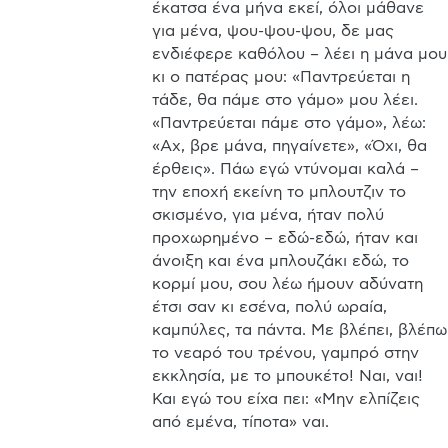
έκατσα ένα μήνα εκεί, όλοι μάθανε 
για μένα, ψου-ψου-ψου, δε μας 
ενδιέφερε καθόλου – λέει η μάνα μου 
κι ο πατέρας μου: «Παντρεύεται η 
τάδε, θα πάμε στο γάμο» μου λέει. 
«Παντρεύεται πάμε στο γάμο», λέω: 
«Αχ, βρε μάνα, πηγαίνετε», «Όχι, θα 
έρθεις». Πάω εγώ ντύνομαι καλά – 
την εποχή εκείνη το μπλουτζιν το 
σκισμένο, για μένα, ήταν πολύ 
προχωρημένο – εδώ-εδώ, ήταν και 
άνοιξη και ένα μπλουζάκι εδώ, το 
κορμί μου, σου λέω ήμουν αδύνατη 
έτσι σαν κι εσένα, πολύ ωραία, 
καμπύλες, τα πάντα. Με βλέπει, βλέπω 
το νεαρό του τρένου, γαμπρό στην 
εκκλησία, με το μπουκέτο! Ναι, ναι! 
Και εγώ του είχα πει: «Μην ελπίζεις 
από εμένα, τίποτα» ναι. 
