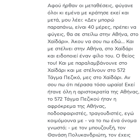
Αφού ήρθαν οι μεταθέσεις, φύγανε 
όλοι κι εμένα με κράτησε εκεί και 
μετά, μου λέει: «Δεν μπορώ 
παραπάνω, είναι 40 μέρες, πρέπει να 
φύγεις, θα σε στείλω στην Αθήνα, στο 
Χαϊδάρι». Άκου να σου πω εδώ... Και 
με στέλνει στην Αθήνα, στο Χαϊδάρι 
και ειδοποιεί έναν φίλο του. Ο θείος 
του! Και με παραλαμβάνουνε στο 
Χαϊδάρι και με στέλνουν στο 572 
Τάγμα Πεζικό, μες στο Χαϊδάρι. Αν 
σου πω ότι πέρασα τόσο ωραία! Εκεί 
ήτανε όλη η αριστοκρατία της Αθήνας, 
το 572 Τάγμα Πεζικού ήταν η 
αφρόκρεμα της Αθήνας, 
ποδοσφαιριστές, τραγουδιστές, εγώ 
κοιμόμουνα με - να το πω ένα όνομα 
γνωστό; - με τον μπουζουξή, τον 
Θανάση Πολυκανδριώτη, τον έχεις 