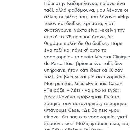
Πάω στην Καζαμπλάνκα, παίρνω ένα 
ταξί, αλλά φοβόμουνα, μου λέγανε οι 
άλλες οι φίλες μου, μου λέγανε: «Μην 
τυχόν και δείξεις χρήματα, γιατί 
σκοτώνουνε, νύχτα είναι -εκείνη την 
εποχή το '78 περίπου ήτανε, δε 
θυμάμαι καλά- δε θα δείξεις. Πάρε 
ένα ταξί και πάνε σ' αυτό το 
νοσοκομείο» το οποίο λέγεται Clinique 
du Parc. Πάω, βρίσκω ένα ταξί, δεν 
υπήρχανε, ήταν κάτι ιδιωτικά ΙΧ σαν 
ταξί. Και βλέπω και μία αστυνομικίνα. 
Μου ρώτησε, λέω: «Εγώ πάω Casa» 
«Πειράζει – λέει - να μπω κι εγώ;». 
Λέω: «Κανένα πρόβλημα». Εγώ το 
χάρηκα, σαν αστυνομικός, το χάρηκα. 
Φτάνουμε Casa, «Δε θα πεις -μου 
είπανε- ότι πας στο νοσοκομείο, γιατί 
ξέρουνε εκεί. Μόλις φτάσεις εκεί, πες 