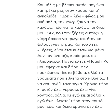
Και μόλις με βλέπει αυτός, παγώνει 
και τρέχει μες στον κόσμο και μ' 
αγκαλιάζει. «Βρε – λέω - φίλος μου 
από παλιά, τον γνώριζα» να τον 
καλύψω, πώς να το καλύψω, οι δικοί 
μου: «Αχ, που τον ξέρεις αυτόν;» η 
νύφη άρχισε να τρώγεται, ήταν και 
ψιλοσυγγενής μας. Και του λέει: 
«Ξέρεις, είναι έτσι κι έτσι» για μένα. 
Δεν τον ένοιαζε, κυρία μου, σε 
πληροφορώ. Πάντα έλεγε «Πάμε!» Και 
μου έφερνε και δώρα. Δεν 
προχώρησε τίποτα βέβαια, αλλά τα 
γράμματα που έβλεπα στο κιβώτιο… Τι 
να σου πω! Ήτανε τίγκα. Χρόνια τώρα 
κι αυτός έχει γεράσει, έχει γίνει 
χοντρός, χάλια. Κι εγώ είμαι χάλια κι 
εγώ έχω κλειστεί τώρα στον εαυτό 
μου, εδώ και δέκα χρόνια δεν έχω 