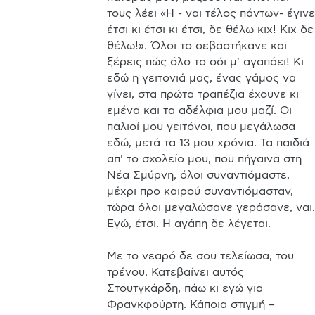
τους λέει «Η - ναι τέλος πάντων- έγινε 
έτσι κι έτσι κι έτσι, δε θέλω κιχ! Κιχ δε 
θέλω!». Όλοι το σεβαστήκανε και 
ξέρεις πώς όλο το σόι μ' αγαπάει! Κι 
εδώ η γειτονιά μας, ένας γάμος να 
γίνει, στα πρώτα τραπέζια έχουνε κι 
εμένα και τα αδέλφια μου μαζί. Οι 
παλιοί μου γειτόνοι, που μεγάλωσα 
εδώ, μετά τα 13 μου χρόνια. Τα παιδιά 
απ' το σχολείο μου, που πήγαινα στη 
Νέα Σμύρνη, όλοι συναντιόμαστε, 
μέχρι προ καιρού συναντιόμασταν, 
τώρα όλοι μεγαλώσανε γεράσανε, ναι. 
Εγώ, έτσι. Η αγάπη δε λέγεται.

Με το νεαρό δε σου τελείωσα, του 
τρένου. Κατεβαίνει αυτός 
Στουτγκάρδη, πάω κι εγώ για 
Φρανκφούρτη. Κάποια στιγμή – 