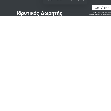
Ιδρυτικός Δωρητής
Νομικά Κείμενα
Πνευματικά Δικαιώματα
Όροι Χρήσης
Πολιτική Απορρήτου
Cookies