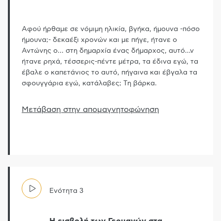
Αφού ήρθαμε σε νόμιμη ηλικία, βγήκα, ήμουνα -πόσο
ήμουνα;- δεκαέξι χρονών και με πήγε, ήτανε ο
Αντώνης ο... στη δημαρχία ένας δήμαρχος, αυτό
…
ν
ήτανε ρηχά, τέσσερις-πέντε μέτρα, τα έδινα εγώ, τα
έβαλε ο καπετάνιος το αυτό, πήγαινα και έβγαλα τα
σφουγγάρια εγώ, κατάλαβες; Tη βάρκα.
Μετάβαση στην απομαγνητοφώνηση
Ενότητα
3
Η εισβολή των Γερμανών στα