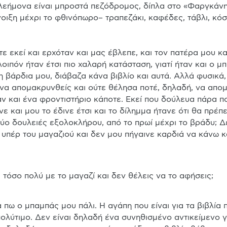
λεήμονα είναι μπροστά πεζόδρομος, δίπλα στο «Φαργκάνη»
νοιξη μέχρι το φθινόπωρο– τραπεζάκι, καφέδες, τάβλι, κόσ
ε εκεί και ερχόταν και μας έβλεπε, και τον πατέρα μου κα
λοιπόν ήταν έτσι πιο χαλαρή κατάσταση, γιατί ήταν και ο μπ
η βάρδια μου, διάβαζα κάνα βιβλίο και αυτά. Αλλά φυσικά,
 να απομακρυνθείς και ούτε θέλησα ποτέ, δηλαδή, να απομ
αν και ένα φροντιστήριο κάποτε. Εκεί που δούλευα πάρα πο
ε και μου το έδινε έτσι και το δίλημμα ήτανε ότι θα πρέπε
 δύο δουλειές εξολοκλήρου, από το πρωί μέχρι το βράδυ; Δε
υπέρ του μαγαζιού και δεν μου πήγαινε καρδιά να κάνω κάτ
ι τόσο πολύ με το μαγαζί και δεν θέλεις να το αφήσεις;
πολύτιμο. Δεν είναι δηλαδή ένα συνηθισμένο αντικείμενο γ