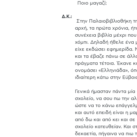
 Ποιο μαγαζί;
Δ.Κ.
:
 Στην Παλαιοβιβλιοθήκη της Θεσσαλονίκης, το βιβλιοπωλείο των μεταχειρισμένων που είχε ανοίξει ο πατέρας μου. Και στην 
αρχή, τα πρώτα χρόνια, ήτ
συνέχεια βιβλία μέχρι που
χόμπι. Δηλαδή ήθελε ένα μ
είχε εκδώσει εφημερίδα. 
και τα έβαζε πάνω σε άλλ
πράγματα τέτοια. Έκανε κο
ονομάσει «Ελληνιάδα», όπω
ιδιαίτερη κάτω στην Εύβοι
Γενικά ήμασταν πάντα μία 
σχολείο, να σου πω την α
ώστε να το κάνω επάγγελμα
και αυτό επειδή είναι η μ
από δω και από κει και σε 
σχολείο κατευθείαν. Και σ
δεκαετία, πήγαινα να πιω τ