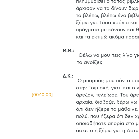
πλημμυρίσει ο τόπος βιβλί
άρχισαν να τα δίνουν δωρε
το βλέπω, βλέπω ένα βιβλίο
ξέρω γω. Τόσα χρόνια και 
πράγματα με κάνουν και θ
και τα εκτιμώ ακόμα παρα
Μ.Μ.
:
 Θέλω να μου πεις λίγο για το παλαιοβιβλιοπωλείο, για το πώς ξεκίνησε λίγο περισσότερο. Πώς πήρε ο μπαμπάς την απόφαση να 
το ανοίξει;
Δ.Κ.
:
 Ο μπαμπάς μου πάντα ασχολιόταν με τα βιβλία. Όταν πρωτοήρθε στη Θεσσαλονίκη δηλαδή σε βιβλιοπωλείο δούλευε μεγάλο 
στην Τσιμισκή, γιατί και ο
άρεζαν, τελείωσε. Του άρε
[
00:10:00
]
αρχαία, διάβαζε, ξέρω γω 
ό,τι δεν ήξερε το μάθαινε
πολύ, που ήξερα ότι δεν χ
οποιαδήποτε απορία στο μ
άσχετο ή ξέρω γω, η Αστυ