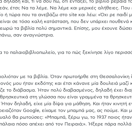
α δηλαδή και, τι να σου πω, ότι εντάξει, το βιβλίο βέβαια 
άν, έτσι; Να τα λέμε. Να λέμε και μερικές αλήθειες. Που 
 ή τώρα που τα ανεβάζω στο site και λέω: «Όχι ρε παιδί μου
είναι σε τόσο καλή κατάσταση, που δεν υπάρχει πουθενά κ
εωρώ τα βιβλία πολύ σημαντικά. Επίσης, μου έχουνε δώσει
πάνω, σαν αναγνώστρια.
 νονός μου ήταν εκδότης και έτσι κάνανε μία δουλειά μαζί κα
ζε το διά
βασμα. Ήταν πολύ διαβασμένος, δηλαδή έχει διαβ
θρησκευτικά στη γλώσσα που είναι γραμμένα τα θρησκευτικ
. Ήταν δηλαδή, είχε μία δίψα για μάθηση. Και ήταν κινητή ε
ρειαζόταν Google, είχαμε τον μπαμπά μας, ας πούμε. Και 
υαλό θα ρωτούσες: «Μπαμπά, ξέρω γω, το 1937 ποιος ήταν 
πάλαια πόσο απέχει από τον Πειραιά;». Ήξερε πάρα πολλά