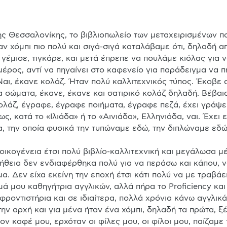
αν χόμπι πιο πολύ και σιγά-σιγά καταλάβαμε ότι, δηλαδή α
 γέμισε, τιγκάρε, και μετά έπρεπε να πουλάμε κιόλας για να
έρος, αντί να πηγαίνει στο καφενείο για παράδειγμα να π
Ναι, έκανε κολάζ. Ήταν πολύ καλλιτεχνικός τύπος. Έκοβε
α σώματα, έκανε, έκανε και σατιρικό κολάζ δηλαδή. Βέβαι
λάζ, έγραφε, έγραφε ποιήματα, έγραφε πεζά, έχει γράψει 
ς, κατά το «Ιλιάδα» ή το «Αινιάδα», Ελληνιάδα, ναι. Έχει 
α, την οποία φυσικά την τυπώναμε εδώ, την διπλώναμε εδώ,
οικογένεια έτσι πολύ βιβλίο-καλλιτεχνική και μεγάλωσα μ
λήθεια δεν ενδιαφέρθηκα πολύ για να περάσω και κάπου, ν
. Δεν είχα εκείνη την εποχή έτσι κάτι πολύ να με τραβάει
αμά μου καθηγήτρια αγγλικών, αλλά πήρα το Proficiency και
φροντιστήρια και σε ιδιαίτερα, πολλά χρόνια κάνω αγγλικά.
την αρχή και για μένα ήταν ένα χόμπι, δηλαδή τα πρώτα, ξέ
ον καφέ μου, ερχόταν οι φίλες μου, οι φίλοι μου, παίζαμε τ