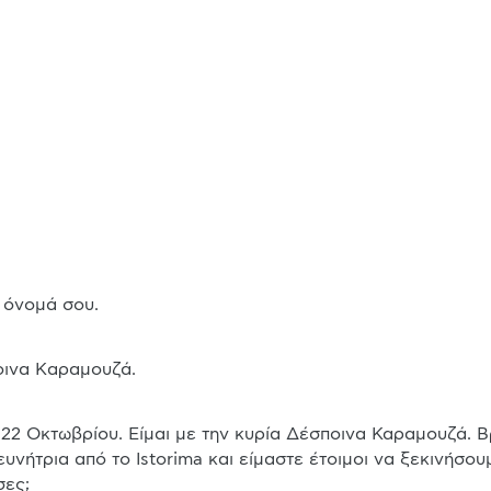
ο όνομά σου.
ποινα Kαραμουζά.
υνήτρια από το Istorima και είμαστε έτοιμοι να ξεκινήσου
σες;