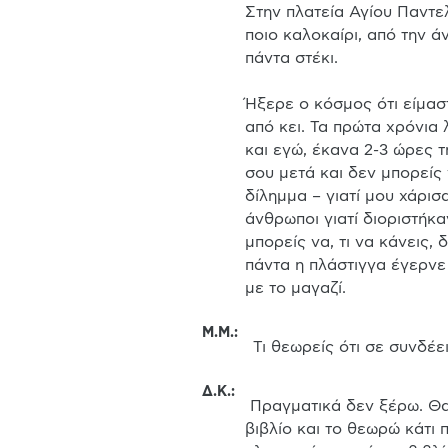
Στην πλατεία Αγίου Παντε
ποιο καλοκαίρι, από την ά
πάντα στέκι.

Ήξερε ο κόσμος ότι είμαστ
από κει. Τα πρώτα χρόνια 
και εγώ, έκανα 2-3 ώρες τ
σου μετά και δεν μπορείς
δίλημμα – γιατί μου χάρισ
άνθρωποι γιατί διοριστήκαν
μπορείς να, τι να κάνεις,
πάντα η πλάστιγγα έγερνε 
με το μαγαζί.
Μ.Μ.
:
 Τι θεωρείς ότι σε συνδέε
Δ.Κ.
:
 Πραγματικά δεν ξέρω. Θα πω ο μπαμπάς μου πάλι. Η αγάπη που είναι για τα βιβλία που μας το μετέδωσε και εμάς, που βλέπω 
βιβλίο και το θεωρώ κάτι 