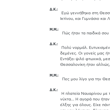
Δ.Κ.
:
 Εγώ γεννήθηκα στη Θεσσαλονίκη στο κέντρο και μεγάλωσα στο κέντρο της Θεσσαλονίκης. Δηλαδή Δημοτικό πήγαινα στην 
Ικτίνου, και Γυμνάσιο και 
Μ.Μ.
:
 Πώς ήταν τα παιδικά σου
Δ.Κ.
:
 Πολύ νορμάλ. Ευτυχισμένα τα θυμάμαι. Οι γονείς μας ήτανε, έχω μία μικρότερη αδερφή δύο χρόνια. Είμαστε πάρα πολύ 
δεμένες. Οι γονείς μας ήτ
Εντάξει ψιλό φτωχικά, μεσ
Θεσσαλονίκη ήταν αλλιώς,
Μ.Μ.
:
 Πες μου λίγο για την Θε
Δ.Κ.
:
 H πλατεία Ναυαρίνου με τα πρώτα τα μπαρ με τα… οι ντισκοτέκ. Τώρα θα πω όλο νύχτα βέβαια γιατί σε εκείνες τις ηλικίες τη 
νύχτα… Η αγορά που ήταν π
έλξης για όλους. Είχε πάν