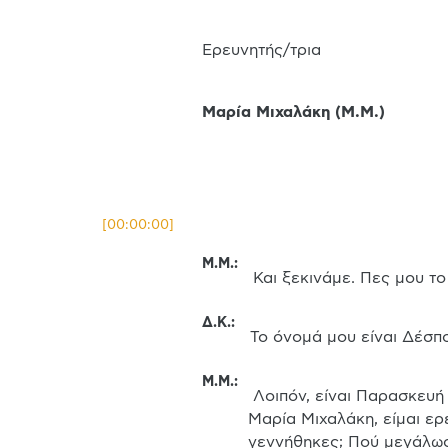
Ερευνητής/τρια
Μαρία Μιχαλάκη
(
Μ.Μ.
)
[
00:00:00
]
Μ.Μ.
:
 Και ξεκινάμε. Πες μου τ
Δ.Κ.
:
 Το όνομά μου είναι Δέσ
Μ.Μ.
:
 Λοιπόν, είναι Παρασκευή 22 Οκτωβρίου. Είμαι με την κυρία Δέσποινα Καραμουζά. Βρισκόμαστε στην Θεσσαλονίκη. Εγώ είμαι η 
Μαρία Μιχαλάκη, είμαι ερε
γεννήθηκες; Πού μεγάλω