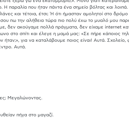
είστε ξέρω γω ένα εκατομμύριο;». Μόνο γιατί κατεβαίναμε
. Η παραλία που ήταν πάντα ένα σημείο βόλτας και λοιπά.
νες και τέτοια, έτσι; Ή ότι ήμασταν αμολητοί στο δρόμο ό
 σου πω την αλήθεια τώρα πιο πολύ έχω το μυαλό μου παρ
με, δεν ακούγαμε πολλά πράγματα, δεν είχαμε internet κατ
ωνο στο σπίτι και έλεγε η μαμά μας: «Σε πήρε κάποιος τη
ήταν;», για να καταλάβουμε ποιος είναι! Αυτά. Σχολείο, φ
έντρο. Αυτά.
ηκες; Μεγαλώνοντας.
ευθείαν πήγα στο μαγαζί.