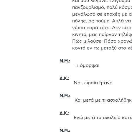
και μου λέγανε: «Σίγουρα 
πανζουρλισμό, πολύ κόσμο
μεγάλωσα σε εποχές με αλά
πόλης, ας πούμε. Απλά να
νύχτα παρά τότε. Δεν είχα
κινητά, μας παίρναν τηλέφ
Πώς μιλούσε; Πόσο χρονών 
κοντά εν τω μεταξύ στο κ
Μ.Μ.
:
 Τι όμορφα!
Δ.Κ.
:
 Ναι, ωραία ήτανε.
Μ.Μ.
:
 Και μετά με τι ασχολήθ
Δ.Κ.
:
 Εγώ μετά το σχολείο κατ
Μ.Μ.
: