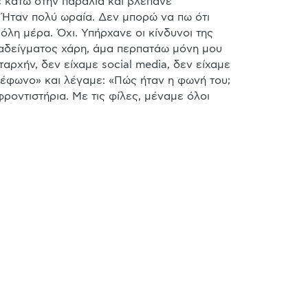
 κάτω στην παραλία και βλέπανε 
 Ήταν πολύ ωραία. Δεν μπορώ να πω ότι 
λη μέρα. Όχι. Υπήρχανε οι κίνδυνοι της 
αδείγματος χάρη, άμα περπατάω μόνη μου 
αρχήν, δεν είχαμε social media, δεν είχαμε 
λέφωνο» και λέγαμε: «Πώς ήταν η φωνή του; 
ροντιστήρια. Με τις φίλες, μέναμε όλοι 