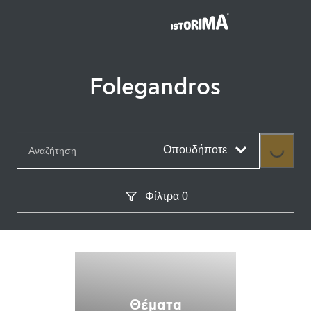
Folegandros
Loading.
Οπουδήποτε
Φίλτρα
0
Θέματα