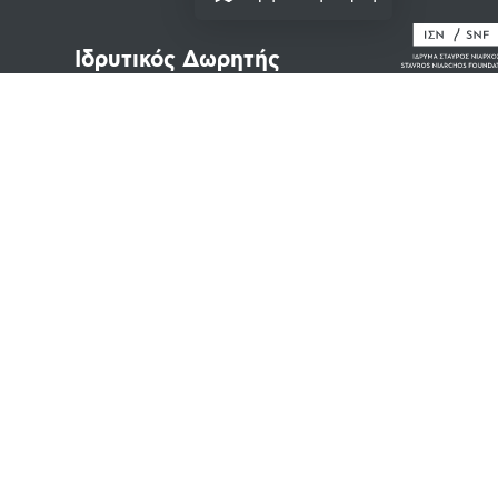
Ιδρυτικός Δωρητής
Νομικά Κείμενα
Πνευματικά Δικαιώματα
Όροι Χρήσης
Πολιτική Απορρήτου
Cookies