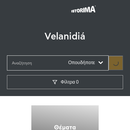
Velanidiá
Οπουδήποτε
Loading
Φίλτρα
0
Θέματα