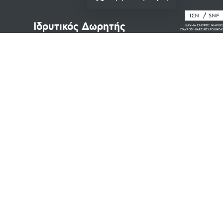
Ιδρυτικός Δωρητής
Νομικά Κείμενα
Πνευματικά Δικαιώματα
Όροι Χρήσης
Πολιτική Απορρήτου
Cookies