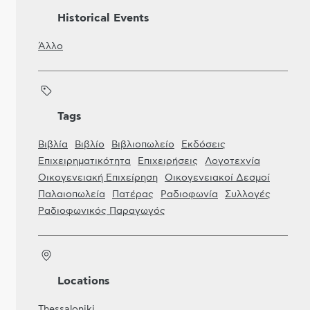
Historical Events
Άλλο
Tags
Βιβλία
Βιβλίο
Βιβλιοπωλείο
Εκδόσεις
Επιχειρηματικότητα
Επιχειρήσεις
Λογοτεχνία
Οικογενειακή Επιχείρηση
Οικογενειακοί Δεσμοί
Παλαιοπωλεία
Πατέρας
Ραδιοφωνία
Συλλογές
Ραδιοφωνικός Παραγωγός
Locations
Thessaloniki