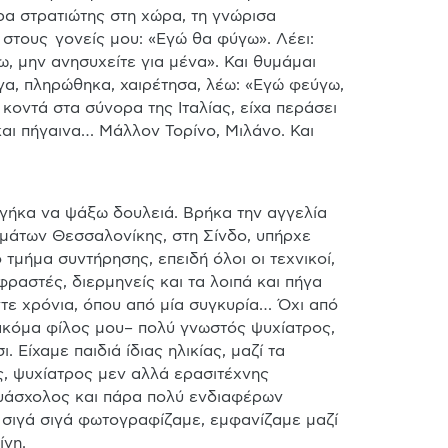
ρα στρατιώτης στη χώρα, τη γνώρισα 
 στους  γονείς μου: «Εγώ θα φύγω». Λέει: 
 μην ανησυχείτε για μένα». Και θυμάμαι 
ήγα, πληρώθηκα, χαιρέτησα, λέω: «Εγώ φεύγω, 
κοντά στα σύνορα της Ιταλίας, είχα περάσει 
αι πήγαινα… Μάλλον Τορίνο, Μιλάνο. Και 
βγήκα να ψάξω δουλειά. Βρήκα την αγγελία 
μάτων Θεσσαλονίκης, στη Σίνδο, υπήρχε 
τμήμα συντήρησης, επειδή όλοι οι τεχνικοί, 
φραστές, διερμηνείς και τα λοιπά και πήγα 
τε χρόνια, όπου από μία συγκυρία… Όχι από 
 ακόμα φίλος μου– πολύ γνωστός ψυχίατρος, 
Είχαμε παιδιά ίδιας ηλικίας, μαζί τα 
, ψυχίατρος μεν αλλά ερασιτέχνης 
υάσχολος και πάρα πολύ ενδιαφέρων 
ι σιγά σιγά φωτογραφίζαμε, εμφανίζαμε μαζί 
ίνη.