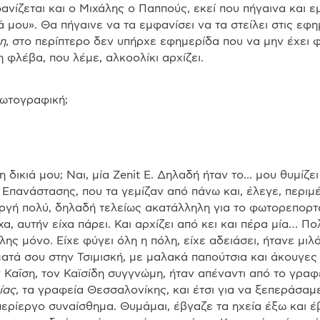
ανίζεται και ο Μιχάλης ο Παππούς, εκεί που πήγαινα και εμ
ά μου». Θα πήγαινε να τα εμφανίσει να τα στείλει στις 
εφημ
η
, στο περίπτερο δεν υπήρχε εφημερίδα που να μην έχει φ
η φλέβα, που λέμε, αλκοολίκι αρχίζει.
ωτογραφική;

ικιά μου; Ναι, μία Zenit E. Δηλαδή ήταν το... μου θυμίζει
Επανάστασης, που τα γεμίζαν από πάνω και, έλεγε, περιμέ
ργή πολύ, δηλαδή τελείως ακατάλληλη για το φωτορεπορτάζ,
χα, αυτήν είχα πάρει. Και αρχίζει από κει και πέρα μία… Π
άλης μόνο. Είχε φύγει όλη η πόλη, είχε αδειάσει, ήτανε μιλ
ατά σου στην Τσιμισκή, με μαλακά παπούτσια και άκουγες
 Καΐση, τον Καϊσίδη συγγνώμη, ήταν απέναντι από το γραφε
ίας
, τα γραφεία Θεσσαλονίκης, και έτσι για να ξεπεράσαμε α
 περίεργο συναίσθημα. Θυμάμαι, έβγαζε τα ηχεία έξω και έ