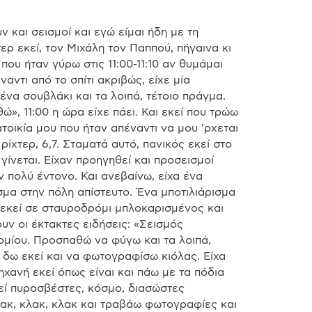
 και σεισμοί και εγώ είμαι ήδη με τη 
 εκεί, τον Μιχάλη τον Παππού, πήγαινα κι 
που ήταν γύρω στις 11:00-11:10 αν θυμάμαι 
ντι από το σπίτι ακριβώς, είχε μία 
να σουβλάκι και τα λοιπά, τέτοιο πράγμα. 
, 11:00 η ώρα είχε πάει. Και εκεί που τρώω 
τοικία μου που ήταν απέναντι να μου 'ρχεται 
ρίχτερ, 6,7. Σταματά αυτό, πανικός εκεί στο 
ίνεται. Είχαν προηγηθεί και προσεισμοί 
πολύ έντονο. Και ανεβαίνω, είχα ένα 
σμα στην πόλη απίστευτο. Ένα μποτιλιάρισμα 
 εκεί σε σταυροδρόμι μπλοκαρισμένος και 
υν οι έκτακτες ειδήσεις: «Σεισμός 
ομίου. Προσπαθώ να φύγω και τα λοιπά, 
 δω εκεί και να φωτογραφίσω κιόλας. Είχα 
ανή εκεί όπως είναι και πάω με τα πόδια 
εί πυροσβέστες, κόσμο, διασώστες 
κ, κλακ, κλακ και τραβάω φωτογραφίες και 