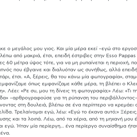
ηκε ο μεγάλος μου γιος. Και μία μέρα εκεί –εγώ στο εργοσ
λέπω από μακριά, έτσι, επειδή έστριβες στην Esso Pappas 
ες 60 μέτρα ύψος τότε, για να μη ρυπαίνεται η περιοχή, π
απνός που έβγαινε και διαλυόταν ως συνήθως, αλλά επειδή 
άρι, έτσι. «Α, ξέρεις, θα του κάνω μία φωτογραφία», σταμ
μφανίζαμε όπως εμφανίζαμε κάθε μέρα, τη βλέπει ο Κλεάνθη
δα» –αρθρογραφούσε για τη ρύπανση του περιβάλλοντος– λέ
ίνοντας στη δουλειά, βλέπω σε ένα περίπτερο να κρεμάει ο
δα. Τρελαίνομαι εγώ, λέω: «Εγώ το έκανα αυτό;» Ξέρεις, α
σης και τα λοιπά. Λέω, από τα χέρια, από τη μηχανή μου έ
 εγώ. Ήταν μία περίεργη... ένα περίεργο συναίσθημα ήταν.
μένα.