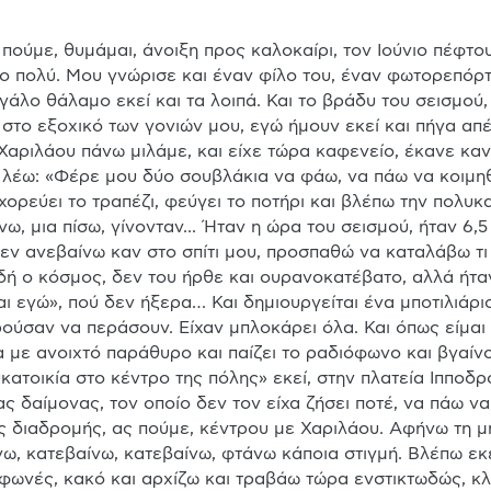
 πούμε, θυμάμαι, άνοιξη προς καλοκαίρι, τον Ιούνιο πέφτουν
ο πολύ. Μου γνώρισε και έναν φίλο του, έναν φωτορεπόρτερ
εγάλο θάλαμο εκεί και τα λοιπά. Και το βράδυ του σεισμού, 
 στο εξοχικό των γονιών μου, εγώ ήμουν εκεί και πήγα απένα
Χαριλάου πάνω μιλάμε, και είχε τώρα καφενείο, έκανε κανέ
 λέω: «Φέρε μου δύο σουβλάκια να φάω, να πάω να κοιμηθώ»
 χορεύει το τραπέζι, φεύγει το ποτήρι και βλέπω την πολυκα
νω, μια πίσω, γίνονταν... Ήταν η ώρα του σεισμού, ήταν 6,5 
δεν ανεβαίνω καν στο σπίτι μου, προσπαθώ να καταλάβω τι γ
δή ο κόσμος, δεν του ήρθε και ουρανοκατέβατο, αλλά ήταν 
ι εγώ», πού δεν ήξερα… Και δημιουργείται ένα μποτιλιάρι
ούσαν να περάσουν. Είχαν μπλοκάρει όλα. Και όπως είμαι
α με ανοιχτό παράθυρο και παίζει το ραδιόφωνο και βγαίνο
ατοικία στο κέντρο της πόλης» εκεί, στην πλατεία Ιπποδρ
ας δαίμονας, τον οποίο δεν τον είχα ζήσει ποτέ, να πάω να
ς διαδρομής, ας πούμε, κέντρου με Χαριλάου. Αφήνω τη μηχ
ω, κατεβαίνω, κατεβαίνω, φτάνω κάποια στιγμή. Βλέπω εκ
ωνές, κακό και αρχίζω και τραβάω τώρα ενστικτωδώς, κλα