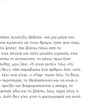
τάσιο συνέχιζα, βέβαια– και μια μέρα που 
και έμπαινες σε έναν δρόμο, ήταν από πίσω. 
ολύ ψηλές. Και βλέπω πάνω από τις 
είχε άπνοια και πολύ μεγάλη υγρασία, είχε 
ατάω το αυτοκίνητο, το κάνω, πρωί ήταν 
ς, μου λέει: «Τι είναι αυτό;» Λέω: «Το 
εργοστάσιο πάνω. Ρύπανση». Λέει: «Ρε συ, μου τη δίνεις τη φωτογραφία;» Λέω: «Τι τη θες;» «Θα παραδώσω ένα άρθρο» λέει «στη 
ει «και είναι…» «Παρ’ τηνα» λέω. Τη δίνω, 
 περιπτεράς τη 
Θεσσαλονίκη 
και να είναι η 
ρχίζει και διαφοροποιείται η σκέψη, το 
φτασε εδώ και το βλέπει, λέω, τώρα όλος ο 
 Διότι δεν είχε γίνει η φωτογραφία για αυτό 