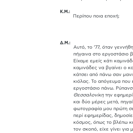
Κ.Μ.
:
Περίπου ποια εποχή;

Δ.Μ.
:
Αυτό, το ’77, όταν γεννήθ
πήγαινα στο εργοστάσιο β
Είχαμε εμείς κάτι καμινάδ
καμινάδες να βγαίνει ο κ
κάτσει από πάνω σαν μανιτ
κιόλας. Το απόγευμα που ε
Θεσσαλονίκη
 την εφημερί
και δύο μέρες μετά, πηγα
φωτογραφία μου πρώτη σελί
περί εφημερίδας, δημοσίευ
κόσμος, όπως το βλέπω και
τον σκοπό, είχε γίνει για 