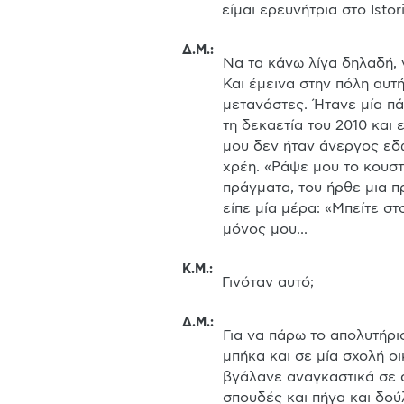
είμαι ερευνήτρια στο Isto
Δ.Μ.
:
Να τα κάνω λίγα δηλαδή, ν
Και έμεινα στην πόλη αυτή
μετανάστες. Ήτανε μία πά
τη δεκαετία του 2010 και 
μου δεν ήταν άνεργος εδώ
χρέη. «Ράψε μου το κουστ
πράγματα, του ήρθε μια πρ
είπε μία μέρα: «Μπείτε στ
μόνος μου...
Κ.Μ.
:
Γινόταν αυτό;
Δ.Μ.
:
Για να πάρω το απολυτήριο
μπήκα και σε μία σχολή ο
βγάλανε αναγκαστικά σε αν
σπουδές και πήγα και δούλ