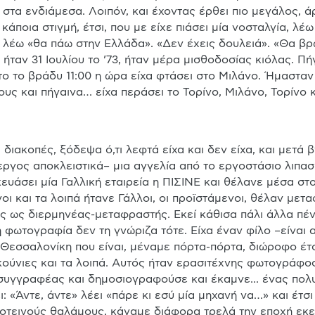
 στα ενδιάμεσα. Λοιπόν, και έχοντας έρθει πιο μεγάλος, ά
κάποια στιγμή, έτσι, που με είχε πιάσει μία νοσταλγία, λέω
λέω «θα πάω στην Ελλάδα». «Δεν έχεις δουλειά». «Θα βρω,
, ήταν 31 Ιουλίου το ’73, ήταν μέρα μισθοδοσίας κιόλας. Π
ητο το βράδυ 11:00 η ώρα είχα φτάσει στο Μιλάνο. Ήμασταν 
υς και πήγαινα… είχα περάσει το Τορίνο, Μιλάνο, Τορίνο κ
διακοπές, ξόδεψα ό,τι λεφτά είχα και δεν είχα, και μετά 
ργος αποκλειστικά– μια αγγελία από το εργοστάσιο λιπασ
κευάσει μία Γαλλική εταιρεία η ΠΙΣΙΝΕ και θέλανε μέσα στο 
γοι και τα λοιπά ήτανε Γάλλοι, οι προϊστάμενοι, θέλαν μετα
ς ως διερμηνέας-μεταφραστής. Εκεί κάθισα πάλι άλλα πέν
η φωτογραφία δεν τη γνώριζα τότε. Είχα έναν φίλο –είναι
Θεσσαλονίκη που είναι, μέναμε πόρτα-πόρτα, διώροφο έτσι. 
κούνιες και τα λοιπά. Αυτός ήταν ερασιτέχνης φωτογράφος
 συγγραφέας και δημοσιογραφούσε και έκαμνε... ένας πολ
 «Άντε, άντε» λέει «πάρε κι εσύ μία μηχανή να…» και έτσ
οτεινούς θαλάμους, κάναμε διάφορα τρελά την εποχή εκε