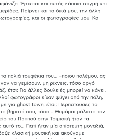
φάνιζα. Έρχεται και αυτός κάποια στιγμή και 
ερίδες. Παίρνει και τα δικά μου, την άλλη 
ωτογραφίες, και οι φωτογραφίες μου. Και 
 τα παλιά τουφέκια του... –ποιου πολέμου, ας 
ναν να γεμίσουν, μη ρίχνεις, τόσο αργό 
 έτσι; Για άλλες δουλειές μπορεί να κάνει. 
ολλοί φωτογράφοι είχαν φύγει από την πόλη, 
άμε για ghost town, έτσι; Περπατούσες το 
 τα βήματά σου, τόσο… Θυμάμαι μάλιστα τον 
ίο του Παππού στην Τσιμισκή ήταν τα 
υτό το... Γιατί ήταν μία απίστευτη μοναξιά, 
βαζε κλασική μουσική και ακούγαμε 