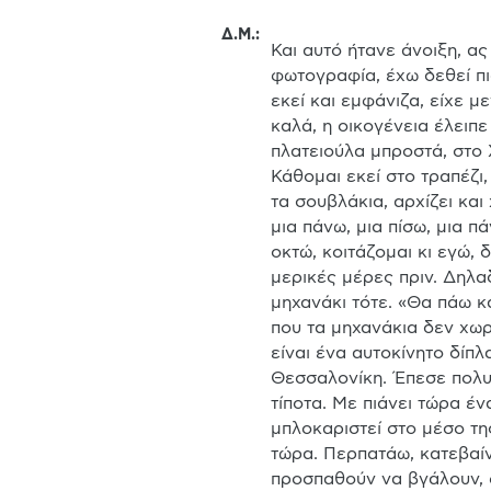
Δ.Μ.
:
Και αυτό ήτανε άνοιξη, ας
φωτογραφία, έχω δεθεί πι
εκεί και εμφάνιζα, είχε μ
καλά, η οικογένεια έλειπε
πλατειούλα μπροστά, στο 
Κάθομαι εκεί στο τραπέζι,
τα σουβλάκια, αρχίζει και
μια πάνω, μια πίσω, μια πά
οκτώ, κοιτάζομαι κι εγώ, 
μερικές μέρες πριν. Δηλα
μηχανάκι τότε. «Θα πάω κα
που τα μηχανάκια δεν χωρ
είναι ένα αυτοκίνητο δίπλ
Θεσσαλονίκη. Έπεσε πολυκ
τίποτα. Με πιάνει τώρα έν
μπλοκαριστεί στο μέσο τη
τώρα. Περπατάω, κατεβαίν
προσπαθούν να βγάλουν, φ