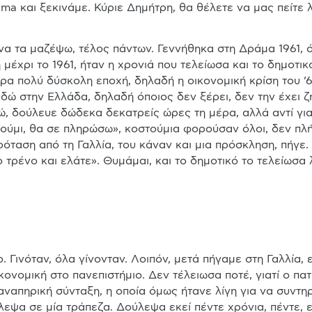
rima και ξεκινάμε. Κύριε Δημήτρη, θα θέλετε να μας πείτε 
α τα μαζέψω, τέλος πάντων. Γεννήθηκα στη Δράμα 1961, όχ
 μέχρι το 1961, ήταν η χρονιά που τελείωσα και το δημοτικ
ρα πολύ δύσκολη εποχή, δηλαδή η οικονομική κρίση του ’6
εδώ στην Ελλάδα, δηλαδή όποιος δεν ξέρει, δεν την έχει ζή
, δούλευε δώδεκα δεκατρείς ώρες τη μέρα, αλλά αντί για
ούμι, θα σε πληρώσω», κοστούμια φορούσαν όλοι, δεν πλή
όταση από τη Γαλλία, του κάναν και μια πρόσκληση, πήγε. Μ
ο τρένο και ελάτε». Θυμάμαι, και το δημοτικό το τελείωσα 
. Γινόταν, όλα γίνονταν. Λοιπόν, μετά πήγαμε στη Γαλλία,
ικονομική στο πανεπιστήμιο. Δεν τέλειωσα ποτέ, γιατί ο π
απηρική σύνταξη, η οποία όμως ήτανε λίγη για να συντηρεί
εψα σε μία τράπεζα. Δούλεψα εκεί πέντε χρόνια, πέντε, ε 