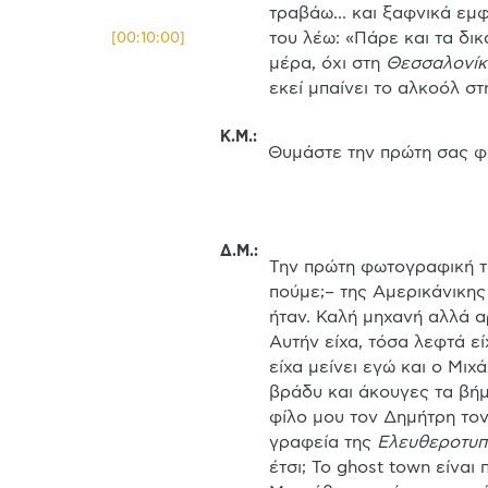
τραβάω... και ξαφνικά εμφ
του λέω: «Πάρε και τα δικ
[
00:10:00
]
μέρα, όχι στη 
Θεσσαλονίκ
εκεί μπαίνει το αλκοόλ στ
Κ.Μ.
:
Θυμάστε την πρώτη σας φ
Δ.Μ.
:
Την πρώτη φωτογραφική τη δ
πούμε;– της Αμερικάνικης 
ήταν. Καλή μηχανή αλλά α
Αυτήν είχα, τόσα λεφτά εί
είχα μείνει εγώ και ο Μιχ
βράδυ και άκουγες τα βήμ
φίλο μου τον Δημήτρη τον
γραφεία της 
Ελευθεροτυπ
έτσι; Το ghost town είναι